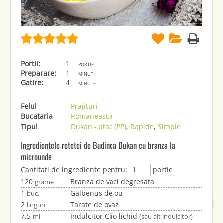
Portii:
1
portie
Preparare:
1
minut
Gatire:
4
minute
Felul
Prajituri
Bucataria
Romaneasca
Tipul
Dukan - atac (PP)
,
Rapide
,
Simple
Ingredientele retetei de Budinca Dukan cu branza la
microunde
Cantitati de ingrediente pentru:
portie
120
Branza de vaci degresata
grame
1
Galbenus de ou
buc.
2
Tarate de ovaz
linguri
7.5
Indulcitor Clio lichid
ml
(sau alt indulcitor)