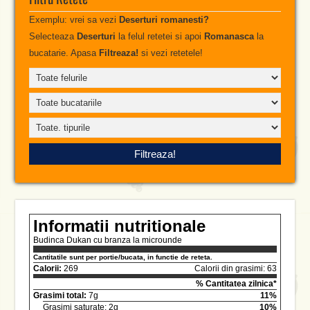
Exemplu: vrei sa vezi
Deserturi romanesti?
Selecteaza
Deserturi
la felul retetei si apoi
Romanasca
la
bucatarie. Apasa
Filtreaza!
si vezi retetele!
Informatii nutritionale
Budinca Dukan cu branza la microunde
Cantitatile sunt per portie/bucata, in functie de reteta.
Calorii:
269
Calorii din grasimi: 63
% Cantitatea zilnica*
Grasimi total:
7g
11%
Grasimi saturate: 2g
10%