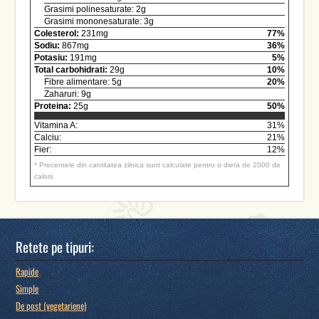
Grasimi polinesaturate: 2g
Grasimi mononesaturate: 3g
Colesterol:
231mg
77%
Sodiu:
867mg
36%
Potasiu:
191mg
5%
Total carbohidrati:
29g
10%
Fibre alimentare: 5g
20%
Zaharuri: 9g
Proteina:
25g
50%
Vitamina A:
31%
Calciu:
21%
Fier:
12%
* Procentele din cantitatea zilnica sunt calculate pentru o dieta de 2000 de
calorii.
Retete pe tipuri:
Rapide
Simple
De post (vegetariene)