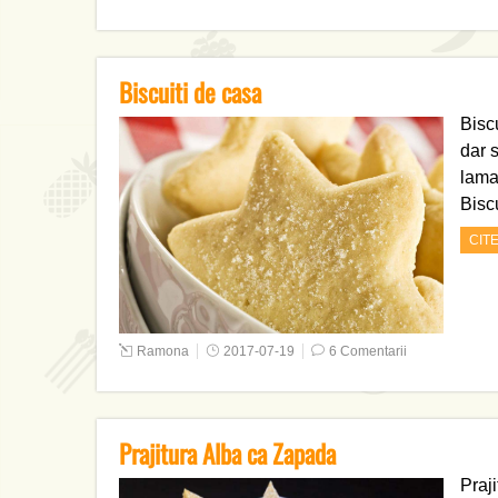
Biscuiti de casa
Biscu
dar s
lama
Bisc
CIT
Ramona
2017-07-19
6 Comentarii
Prajitura Alba ca Zapada
Praj