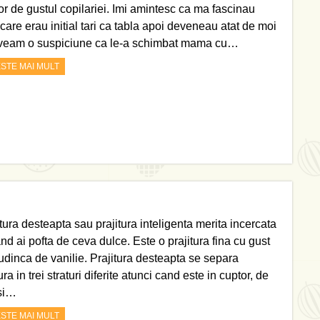
ror de gustul copilariei. Imi amintesc ca ma fascinau
 care erau initial tari ca tabla apoi deveneau atat de moi
veam o suspiciune ca le-a schimbat mama cu…
ESTE MAI MULT
tura desteapta sau prajitura inteligenta merita incercata
nd ai pofta de ceva dulce. Este o prajitura fina cu gust
udinca de vanilie. Prajitura desteapta se separa
ra in trei straturi diferite atunci cand este in cuptor, de
 si…
ESTE MAI MULT