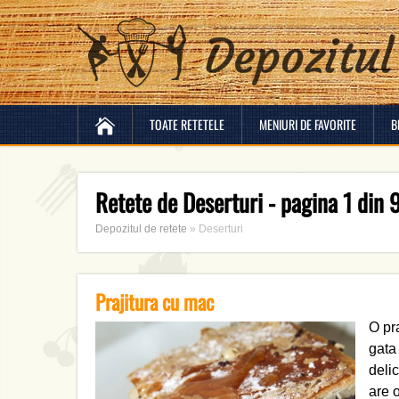
TOATE RETETELE
MENIURI DE FAVORITE
B
Retete de Deserturi - pagina 1 din 9
Depozitul de retete
»
Deserturi
Prajitura cu mac
O pr
gata
deli
are 