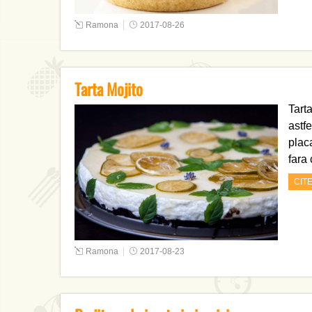
Ramona
2017-08-26
Tarta Mojito
Tarta
astfe
placa
fara 
CIT
Ramona
2017-08-23