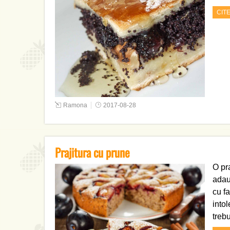
CIT
Ramona
2017-08-28
Prajitura cu prune
O pr
adau
cu f
intol
treb