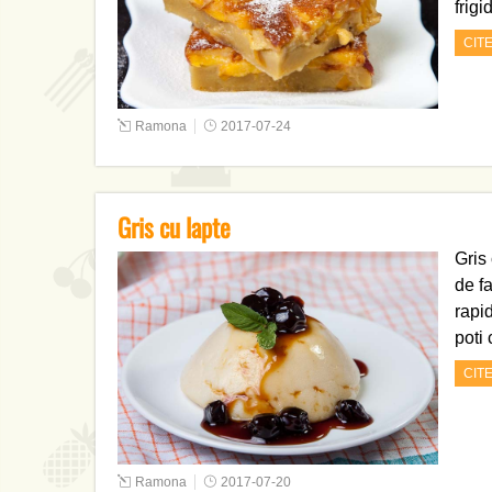
frig
CIT
Ramona
2017-07-24
Gris cu lapte
Gris
de f
rapid
poti
CIT
Ramona
2017-07-20