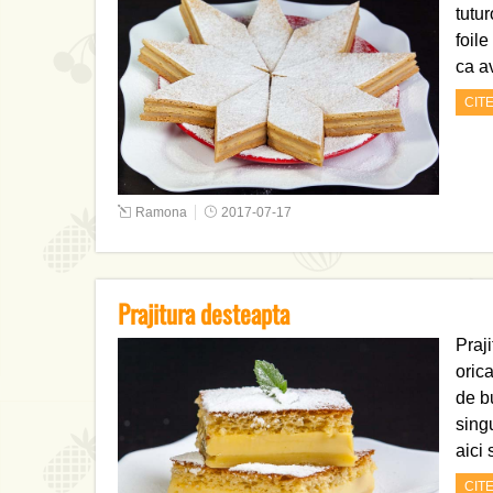
tutu
foile
ca a
CIT
Ramona
2017-07-17
Prajitura desteapta
Praji
orica
de b
singu
aici
CIT