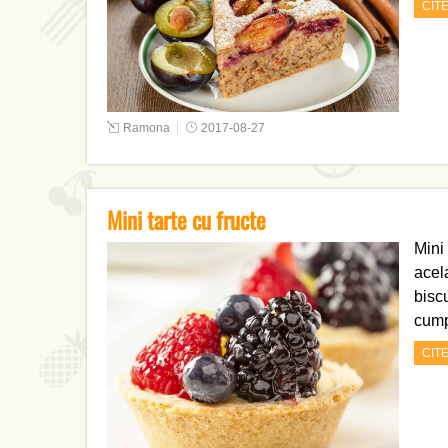
CIT
Ramona
2017-08-27
Mini tarte cu fructe
Mini 
acel
biscu
cump
CIT