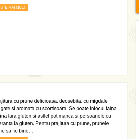
ESTE MAI MULT
ajitura cu prune delicioasa, deosebita, cu migdale
gate si aromata cu scortisoara. Se poate inlocui faina
aina fara gluten si astfel pot manca si persoanele cu
eranta la gluten. Pentru prajitura cu prune, prunele
uie sa fie bine…