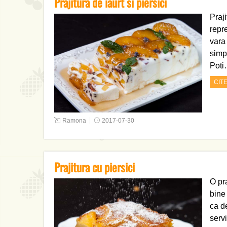
Prajitura de iaurt si piersici
Praji
repr
vara
simpl
Pot
CIT
Ramona
2017-07-30
Prajitura cu piersici
O pra
bine 
ca d
serv