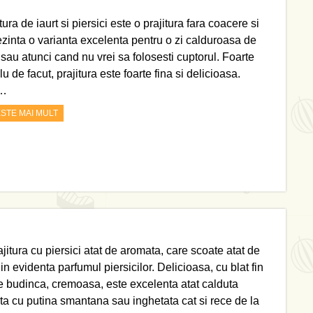
tura de iaurt si piersici este o prajitura fara coacere si
ezinta o varianta excelenta pentru o zi calduroasa de
 sau atunci cand nu vrei sa folosesti cuptorul. Foarte
u de facut, prajitura este foarte fina si delicioasa.
i…
ESTE MAI MULT
jitura cu piersici atat de aromata, care scoate atat de
in evidenta parfumul piersicilor. Delicioasa, cu blat fin
e budinca, cremoasa, este excelenta atat calduta
ita cu putina smantana sau inghetata cat si rece de la