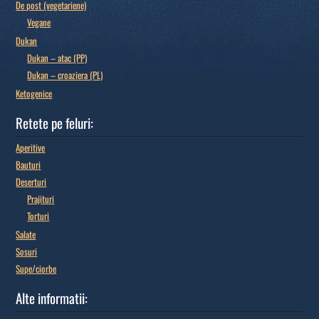
De post (vegetariene)
Vegane
Dukan
Dukan – atac (PP)
Dukan – croaziera (PL)
Ketogenice
Retete pe feluri:
Aperitive
Bauturi
Deserturi
Prajituri
Torturi
Salate
Sosuri
Supe/ciorbe
Alte informatii: