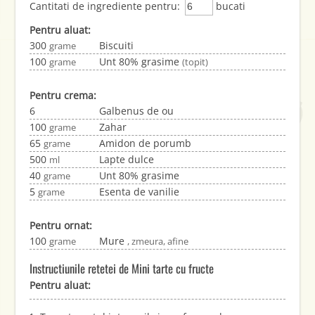
Cantitati de ingrediente pentru:
bucati
Pentru aluat:
300
Biscuiti
grame
100
Unt 80% grasime
grame
(topit)
Pentru crema:
6
Galbenus de ou
100
Zahar
grame
65
Amidon de porumb
grame
500
Lapte dulce
ml
40
Unt 80% grasime
grame
5
Esenta de vanilie
grame
Pentru ornat:
100
Mure
grame
, zmeura, afine
Instructiunile retetei de Mini tarte cu fructe
Pentru aluat: