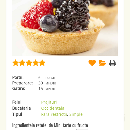
Portii:
6
bucati
Preparare:
30
minute
Gatire:
15
minute
Felul
Prajituri
Bucataria
Occidentala
Tipul
Fara restrictii
,
Simple
Ingredientele retetei de Mini tarte cu fructe