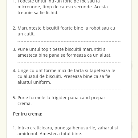
Topeste untul intr-un ibric pe foc sau la
microunde, timp de cateva secunde. Acesta
trebuie sa fie lichid.
Marunteste biscuitii foarte bine la robot sau cu
un cutit.
Pune untul topit peste biscuitii maruntiti si
amesteca bine pana se formeaza ca un aluat.
Unge cu unt forme mici de tarta si tapeteaza-le
cu aluatul de biscuiti. Preseaza bine ca sa fie
aluatul uniform.
Pune formele la frigider pana cand prepari
crema.
Pentru crema:
Intr-o craticioara, pune galbenusurile, zaharul si
amidonul. Amesteca totul bine.