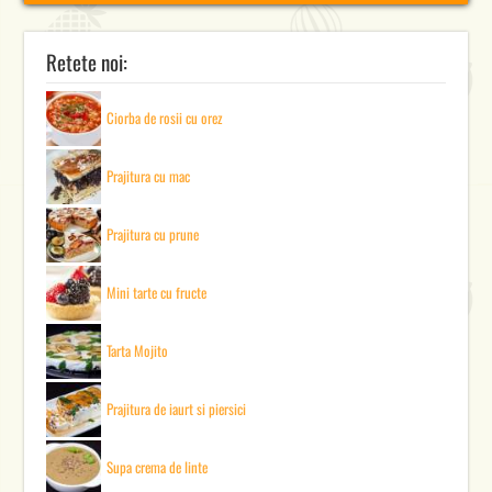
Retete noi:
Ciorba de rosii cu orez
Prajitura cu mac
Prajitura cu prune
Mini tarte cu fructe
Tarta Mojito
Prajitura de iaurt si piersici
Supa crema de linte