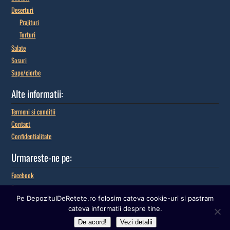
Deserturi
Prajituri
Torturi
Salate
Sosuri
Supe/ciorbe
Alte informatii:
Termeni si conditii
Contact
Confidentialitate
Urmareste-ne pe:
Facebook
Pinterest
Pe DepozitulDeRetete.ro folosim cateva cookie-uri si pastram
Google+
cateva informatii despre tine.
De acord!
Vezi detalii