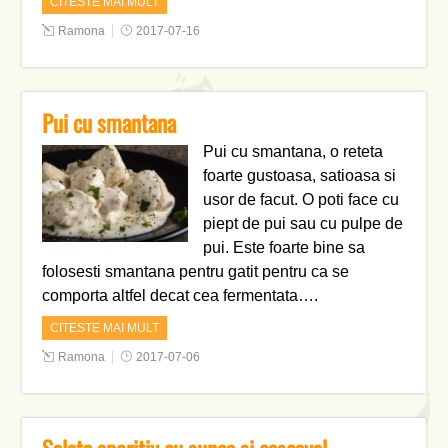
CITESTE MAI MULT
Ramona
2017-07-16
Pui cu smantana
Pui cu smantana, o reteta
foarte gustoasa, satioasa si
usor de facut. O poti face cu
piept de pui sau cu pulpe de
pui. Este foarte bine sa
folosesti smantana pentru gatit pentru ca se
comporta altfel decat cea fermentata….
CITESTE MAI MULT
Ramona
2017-07-06