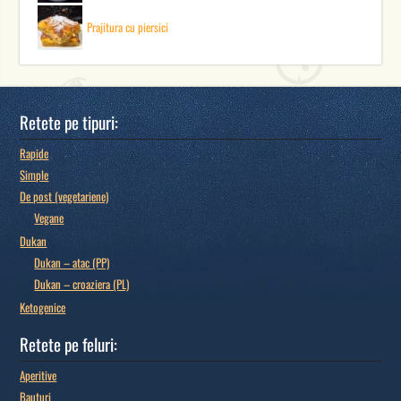
Prajitura cu piersici
Retete pe tipuri:
Rapide
Simple
De post (vegetariene)
Vegane
Dukan
Dukan – atac (PP)
Dukan – croaziera (PL)
Ketogenice
Retete pe feluri:
Aperitive
Bauturi