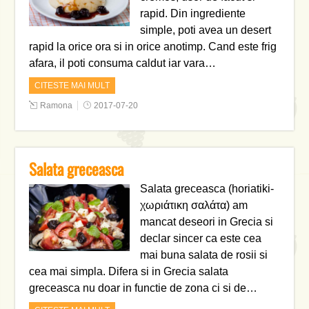
rapid. Din ingrediente
simple, poti avea un desert
rapid la orice ora si in orice anotimp. Cand este frig
afara, il poti consuma caldut iar vara…
CITESTE MAI MULT
Ramona
2017-07-20
Salata greceasca
Salata greceasca (horiatiki-
χωριάτικη σαλάτα) am
mancat deseori in Grecia si
declar sincer ca este cea
mai buna salata de rosii si
cea mai simpla. Difera si in Grecia salata
greceasca nu doar in functie de zona ci si de…