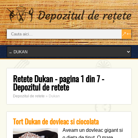
Retete Dukan - pagina 1 din 7 -
Depozitul de retete
Depozitul de retete
»
Dukan
Tort Dukan de dovleac si ciocolata
Aveam un dovleac gigant si
o dieta de tinut. O mare