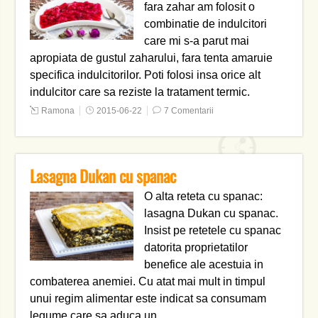
fara zahar am folosit o
combinatie de indulcitori
care mi s-a parut mai
apropiata de gustul zaharului, fara tenta amaruie
specifica indulcitorilor. Poti folosi insa orice alt
indulcitor care sa reziste la tratament termic.
Ramona
2015-06-22
7 Comentarii
Lasagna Dukan cu spanac
O alta reteta cu spanac:
lasagna Dukan cu spanac.
Insist pe retetele cu spanac
datorita proprietatilor
benefice ale acestuia in
combaterea anemiei. Cu atat mai mult in timpul
unui regim alimentar este indicat sa consumam
legume care sa aduca un…