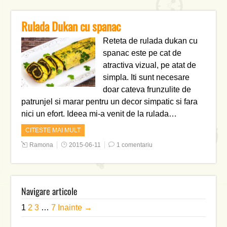
Rulada Dukan cu spanac
Reteta de rulada dukan cu
spanac este pe cat de
atractiva vizual, pe atat de
simpla. Iti sunt necesare
doar cateva frunzulite de
patrunjel si marar pentru un decor simpatic si fara
nici un efort. Ideea mi-a venit de la rulada…
CITESTE MAI MULT
Ramona
2015-06-11
1 comentariu
Navigare articole
1
2
3
…
7
Inainte →