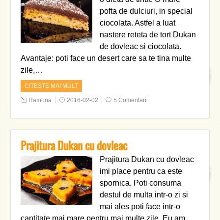
pofta de dulciuri, in special
ciocolata. Astfel a luat
nastere reteta de tort Dukan
de dovleac si ciocolata.
Avantaje: poti face un desert care sa te tina multe
zile,…
CITESTE MAI MULT
Ramona
2016-02-02
5 Comentarii
Prajitura Dukan cu dovleac
Prajitura Dukan cu dovleac
imi place pentru ca este
spornica. Poti consuma
destul de multa intr-o zi si
mai ales poti face intr-o
cantitate mai mare pentru mai multe zile. Eu am