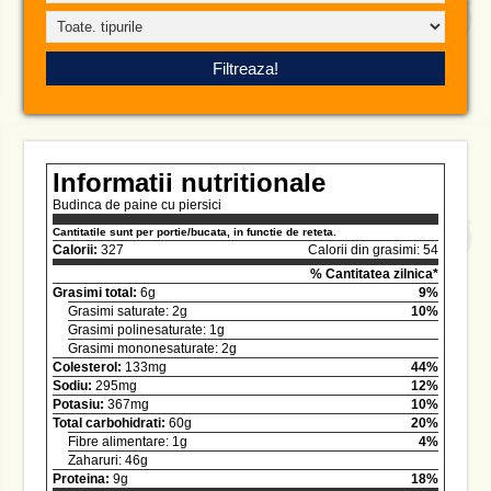
Informatii nutritionale
Budinca de paine cu piersici
Cantitatile sunt per portie/bucata, in functie de reteta.
Calorii:
327
Calorii din grasimi: 54
% Cantitatea zilnica*
Grasimi total:
6g
9%
Grasimi saturate: 2g
10%
Grasimi polinesaturate: 1g
Grasimi mononesaturate: 2g
Colesterol:
133mg
44%
Sodiu:
295mg
12%
Potasiu:
367mg
10%
Total carbohidrati:
60g
20%
Fibre alimentare: 1g
4%
Zaharuri: 46g
Proteina:
9g
18%