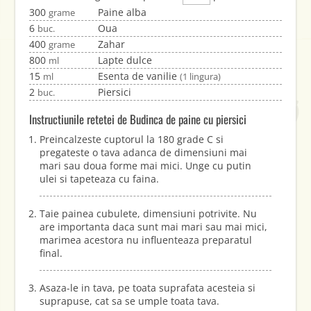
300
Paine alba
grame
6
Oua
buc.
400
Zahar
grame
800
Lapte dulce
ml
15
Esenta de vanilie
ml
(1 lingura)
2
Piersici
buc.
Instructiunile retetei de Budinca de paine cu piersici
Preincalzeste cuptorul la 180 grade C si
pregateste o tava adanca de dimensiuni mai
mari sau doua forme mai mici. Unge cu putin
ulei si tapeteaza cu faina.
Taie painea cubulete, dimensiuni potrivite. Nu
are importanta daca sunt mai mari sau mai mici,
marimea acestora nu influenteaza preparatul
final.
Asaza-le in tava, pe toata suprafata acesteia si
suprapuse, cat sa se umple toata tava.