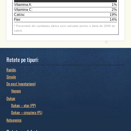
Vitamina A:
1%
Vitamina C:
2%
Calciu:
19%
Fier:
14%
* Procentele din cantitatea zilnica sunt calculate pentru o dieta de 2000 de
calorii.
Retete pe tipuri:
Rapide
Simple
De post (vegetariene)
Vegane
Dukan
Dukan – atac (PP)
Dukan – croaziera (PL)
Ketogenice