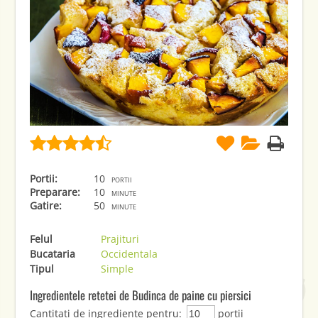
Portii:
10
portii
Preparare:
10
minute
Gatire:
50
minute
Felul
Prajituri
Bucataria
Occidentala
Tipul
Simple
Ingredientele retetei de Budinca de paine cu piersici
Cantitati de ingrediente pentru:
portii