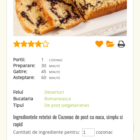
Portii:
1
cozonac
Preparare:
30
minute
Gatire:
45
minute
Asteptare:
60
minute
Felul
Deserturi
Bucataria
Romaneasca
Tipul
De post (vegetariene)
Ingredientele retetei de Cozonac de post cu nuca, simplu si
rapid
Cantitati de ingrediente pentru:
cozonac