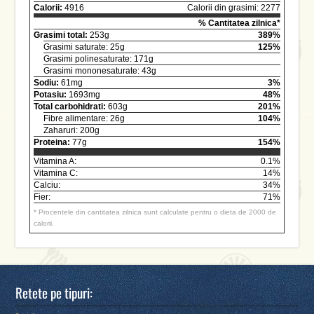
Calorii:
4916
Calorii din grasimi: 2277
% Cantitatea zilnica*
Grasimi total:
253g
389%
Grasimi saturate: 25g
125%
Grasimi polinesaturate: 171g
Grasimi mononesaturate: 43g
Sodiu:
61mg
3%
Potasiu:
1693mg
48%
Total carbohidrati:
603g
201%
Fibre alimentare: 26g
104%
Zaharuri: 200g
Proteina:
77g
154%
Vitamina A:
0.1%
Vitamina C:
14%
Calciu:
34%
Fier:
71%
* Procentele din cantitatea zilnica sunt calculate pentru o dieta de 2000 de
calorii.
Retete pe tipuri: