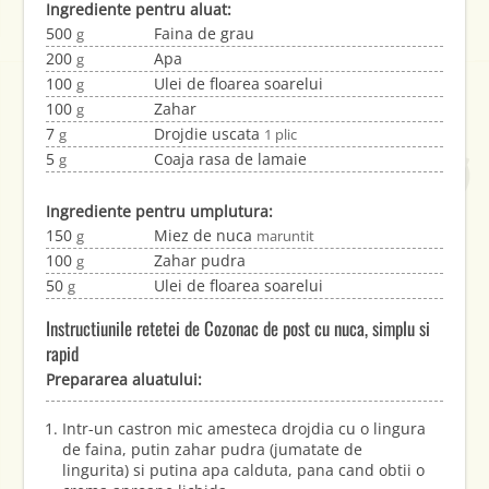
Ingrediente pentru aluat:
500
Faina de grau
g
200
Apa
g
100
Ulei de floarea soarelui
g
100
Zahar
g
7
Drojdie uscata
g
1 plic
5
Coaja rasa de lamaie
g
Ingrediente pentru umplutura:
150
Miez de nuca
g
maruntit
100
Zahar pudra
g
50
Ulei de floarea soarelui
g
Instructiunile retetei de Cozonac de post cu nuca, simplu si
rapid
Prepararea aluatului:
Intr-un castron mic amesteca drojdia cu o lingura
de faina, putin zahar pudra (jumatate de
lingurita) si putina apa calduta, pana cand obtii o