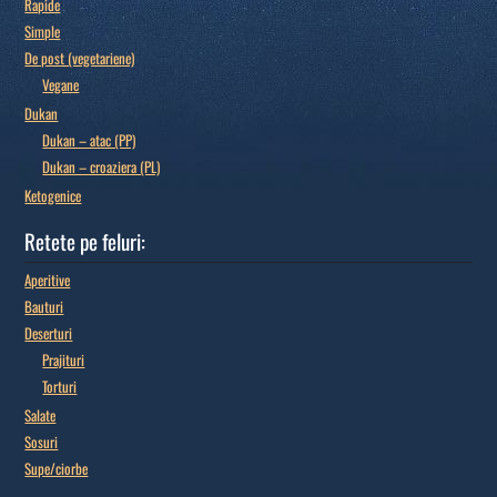
Rapide
Simple
De post (vegetariene)
Vegane
Dukan
Dukan – atac (PP)
Dukan – croaziera (PL)
Ketogenice
Retete pe feluri:
Aperitive
Bauturi
Deserturi
Prajituri
Torturi
Salate
Sosuri
Supe/ciorbe