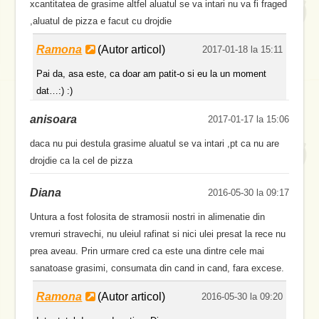
xcantitatea de grasime altfel aluatul se va intari nu va fi fraged
,aluatul de pizza e facut cu drojdie
Ramona
(Autor articol)
2017-01-18 la 15:11
Pai da, asa este, ca doar am patit-o si eu la un moment
dat…:) :)
anisoara
2017-01-17 la 15:06
daca nu pui destula grasime aluatul se va intari ,pt ca nu are
drojdie ca la cel de pizza
Diana
2016-05-30 la 09:17
Untura a fost folosita de stramosii nostri in alimenatie din
vremuri stravechi, nu uleiul rafinat si nici ulei presat la rece nu
prea aveau. Prin urmare cred ca este una dintre cele mai
sanatoase grasimi, consumata din cand in cand, fara excese.
Ramona
(Autor articol)
2016-05-30 la 09:20