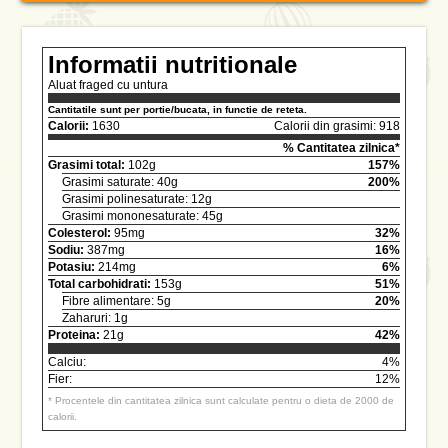
Informatii nutritionale
Aluat fraged cu untura
Cantitatile sunt per portie/bucata, in functie de reteta.
Calorii:
1630
Calorii din grasimi: 918
% Cantitatea zilnica*
Grasimi total:
102g
157%
Grasimi saturate: 40g
200%
Grasimi polinesaturate: 12g
Grasimi mononesaturate: 45g
Colesterol:
95mg
32%
Sodiu:
387mg
16%
Potasiu:
214mg
6%
Total carbohidrati:
153g
51%
Fibre alimentare: 5g
20%
Zaharuri: 1g
Proteina:
21g
42%
Calciu:
4%
Fier:
12%
* Procentele din cantitatea zilnica sunt calculate pentru o dieta de 2000 de
calorii.