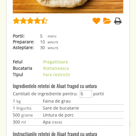
Portii:
5
portii
Preparare:
10
minute
Asteptare:
30
minute
Felul
Pregatitoare
Bucataria
Romaneasca
Tipul
Fara restrictii
Ingredientele retetei de Aluat fraged cu untura
Cantitati de ingrediente pentru:
portii
1
Faina de grau
kg
1
Sare de bucatarie
lingurita
500
Untura de porc
grame
300
Apa
ml
(rece)
Instructiunile retetei de Aluat fraged cu untura