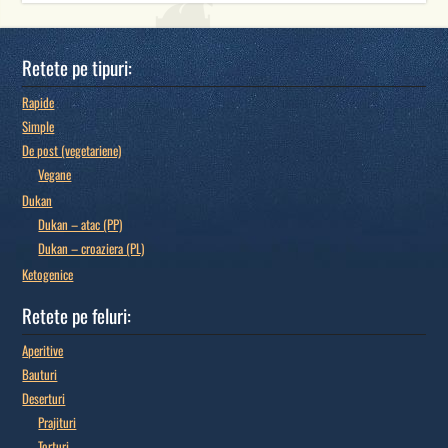
Retete pe tipuri:
Rapide
Simple
De post (vegetariene)
Vegane
Dukan
Dukan – atac (PP)
Dukan – croaziera (PL)
Ketogenice
Retete pe feluri:
Aperitive
Bauturi
Deserturi
Prajituri
Torturi