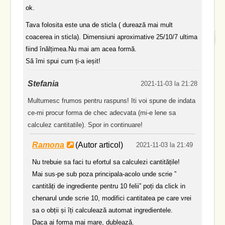
ok.
Tava folosita este una de sticla ( durează mai mult
coacerea in sticla). Dimensiuni aproximative 25/10/7 ultima
fiind înălțimea.Nu mai am acea formă.
Să îmi spui cum ți-a ieșit!
Stefania
2021-11-03 la 21:28
Multumesc frumos pentru raspuns! Iti voi spune de indata
ce-mi procur forma de chec adecvata (mi-e lene sa
calculez cantitatile). Spor in continuare!
Ramona
(Autor articol)
2021-11-03 la 21:49
Nu trebuie sa faci tu efortul sa calculezi cantitățile!
Mai sus-pe sub poza principala-acolo unde scrie ”
cantități de ingrediente pentru 10 felii” poți da click in
chenarul unde scrie 10, modifici cantitatea pe care vrei
sa o obții și îți calculează automat ingredientele.
Daca ai forma mai mare, dublează.