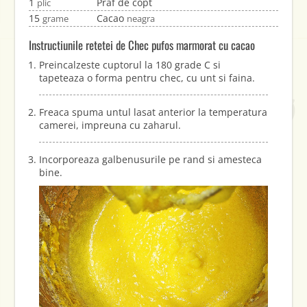
1
Praf de copt
plic
15
Cacao
grame
neagra
Instructiunile retetei de Chec pufos marmorat cu cacao
Preincalzeste cuptorul la 180 grade C si
tapeteaza o forma pentru chec, cu unt si faina.
Freaca spuma untul lasat anterior la temperatura
camerei, impreuna cu zaharul.
Incorporeaza galbenusurile pe rand si amesteca
bine.