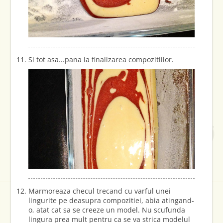
Si tot asa...pana la finalizarea compozitiilor.
Marmoreaza checul trecand cu varful unei
lingurite pe deasupra compozitiei, abia atingand-
o, atat cat sa se creeze un model. Nu scufunda
lingura prea mult pentru ca se va strica modelul