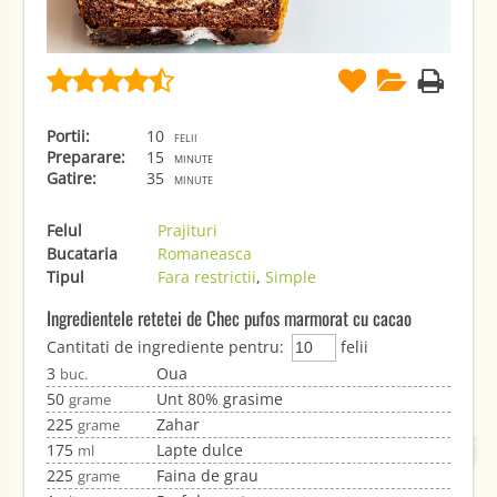
Portii:
10
felii
Preparare:
15
minute
Gatire:
35
minute
Felul
Prajituri
Bucataria
Romaneasca
Tipul
Fara restrictii
,
Simple
Ingredientele retetei de Chec pufos marmorat cu cacao
Cantitati de ingrediente pentru:
felii
3
Oua
buc.
50
Unt 80% grasime
grame
225
Zahar
grame
175
Lapte dulce
ml
225
Faina de grau
grame