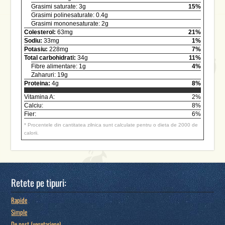
Grasimi saturate: 3g
15%
Grasimi polinesaturate: 0.4g
Grasimi mononesaturate: 2g
Colesterol:
63mg
21%
Sodiu:
33mg
1%
Potasiu:
228mg
7%
Total carbohidrati:
34g
11%
Fibre alimentare: 1g
4%
Zaharuri: 19g
Proteina:
4g
8%
Vitamina A:
2%
Calciu:
8%
Fier:
6%
* Procentele din cantitatea zilnica sunt calculate pentru o dieta de 2000 de
calorii.
Retete pe tipuri:
Rapide
Simple
De post (vegetariene)