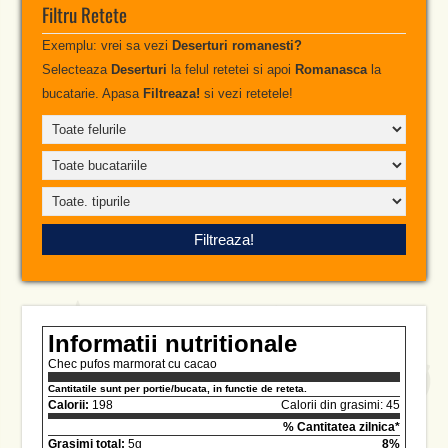
Filtru Retete
Exemplu: vrei sa vezi
Deserturi romanesti?
Selecteaza
Deserturi
la felul retetei si apoi
Romanasca
la
bucatarie. Apasa
Filtreaza!
si vezi retetele!
Informatii nutritionale
Chec pufos marmorat cu cacao
Cantitatile sunt per portie/bucata, in functie de reteta.
Calorii:
198
Calorii din grasimi: 45
% Cantitatea zilnica*
Grasimi total:
5g
8%