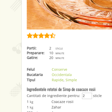
Portii:
2
sticle
Preparare:
10
minute
Gatire:
20
minute
Felul
Conserve
Bucataria
Occidentala
Tipul
Rapide
,
Simple
Ingredientele retetei de Sirop de coacaze rosii
Cantitati de ingrediente pentru:
sticle
1
Coacaze rosii
kg
1
Zahar
kg