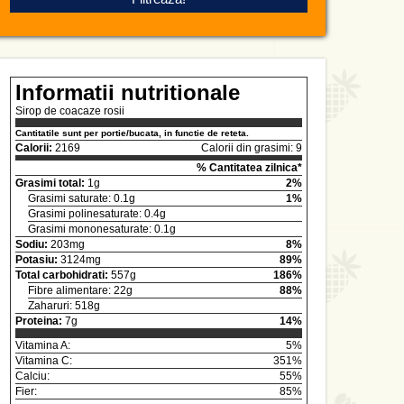
Informatii nutritionale
Sirop de coacaze rosii
Cantitatile sunt per portie/bucata, in functie de reteta.
Calorii:
2169
Calorii din grasimi: 9
% Cantitatea zilnica*
Grasimi total:
1g
2%
Grasimi saturate: 0.1g
1%
Grasimi polinesaturate: 0.4g
Grasimi mononesaturate: 0.1g
Sodiu:
203mg
8%
Potasiu:
3124mg
89%
Total carbohidrati:
557g
186%
Fibre alimentare: 22g
88%
Zaharuri: 518g
Proteina:
7g
14%
Vitamina A:
5%
Vitamina C:
351%
Calciu:
55%
Fier:
85%