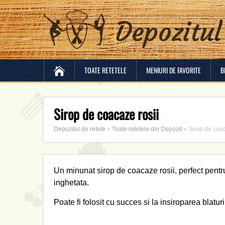
TOATE RETETELE
MENIURI DE FAVORITE
B
Sirop de coacaze rosii
Depozitul de retete
»
Toate retetele din Depozit
»
Sirop de coac
Un minunat sirop de coacaze rosii, perfect pent
inghetata.
Poate fi folosit cu succes si la insiroparea blaturil