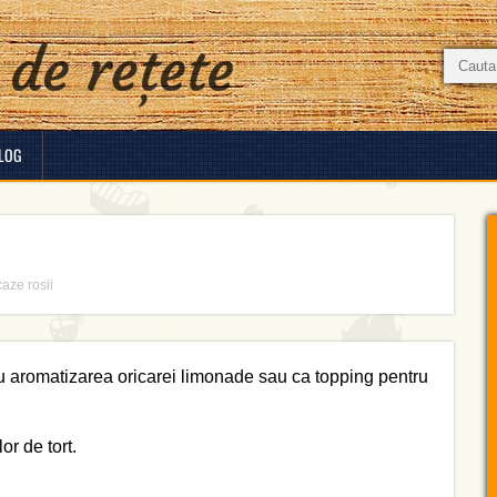
LOG
aze rosii
ru aromatizarea oricarei limonade sau ca topping pentru
or de tort.