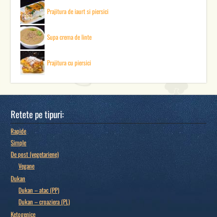
Prajitura de iaurt si piersici
Supa crema de linte
Prajitura cu piersici
Retete pe tipuri:
Rapide
Simple
De post (vegetariene)
Vegane
Dukan
Dukan – atac (PP)
Dukan – croaziera (PL)
Ketogenice