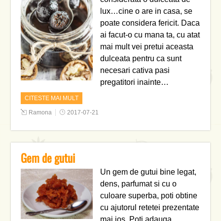
lux…cine o are in casa, se
poate considera fericit. Daca
ai facut-o cu mana ta, cu atat
mai mult vei pretui aceasta
dulceata pentru ca sunt
necesari cativa pasi
pregatitori inainte…
CITESTE MAI MULT
Ramona
2017-07-21
Gem de gutui
Un gem de gutui bine legat,
dens, parfumat si cu o
culoare superba, poti obtine
cu ajutorul retetei prezentate
mai jos. Poti adauga,