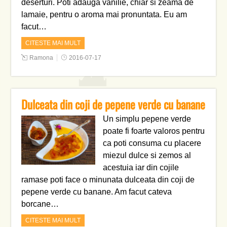
deserturi. Poti adauga vanilie, chiar si zeama de
lamaie, pentru o aroma mai pronuntata. Eu am
facut…
CITESTE MAI MULT
Ramona
2016-07-17
Dulceata din coji de pepene verde cu banane
Un simplu pepene verde
poate fi foarte valoros pentru
ca poti consuma cu placere
miezul dulce si zemos al
acestuia iar din cojile
ramase poti face o minunata dulceata din coji de
pepene verde cu banane. Am facut cateva
borcane…
CITESTE MAI MULT