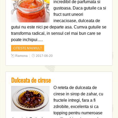
incredibil de parfumata si
gustoasa. Daca gutuile ca si
fruct sunt uneori
inecacioase, dulceata de
gutui nu este nici pe departe asa. Cumva gutuile se
transforma radical, in sensul cel mai bun care se
poate inchipui….
CITESTE MAI MULT
Ramona
2017-06-20
Dulceata de cirese
O reteta de dulceata de
cirese in sirop de zahar, cu
fructele intregi, fara a fi
zdrobite, excelenta si ca
topping pentru numeroase