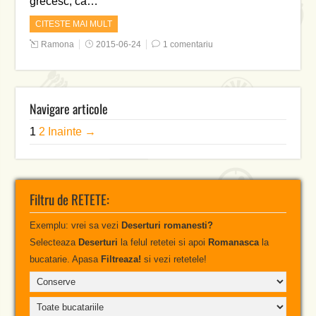
grecesc, ca…
CITESTE MAI MULT
Ramona
2015-06-24
1 comentariu
Navigare articole
1
2
Inainte →
Filtru de RETETE:
Exemplu: vrei sa vezi
Deserturi romanesti?
Selecteaza
Deserturi
la felul retetei si apoi
Romanasca
la
bucatarie. Apasa
Filtreaza!
si vezi retetele!