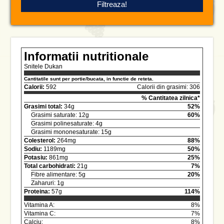
Informatii nutritionale
Snitele Dukan
Cantitatile sunt per portie/bucata, in functie de reteta.
Calorii:
592
Calorii din grasimi: 306
% Cantitatea zilnica*
Grasimi total:
34g
52%
Grasimi saturate: 12g
60%
Grasimi polinesaturate: 4g
Grasimi mononesaturate: 15g
Colesterol:
264mg
88%
Sodiu:
1189mg
50%
Potasiu:
861mg
25%
Total carbohidrati:
21g
7%
Fibre alimentare: 5g
20%
Zaharuri: 1g
Proteina:
57g
114%
Vitamina A:
8%
Vitamina C:
7%
Calciu:
8%