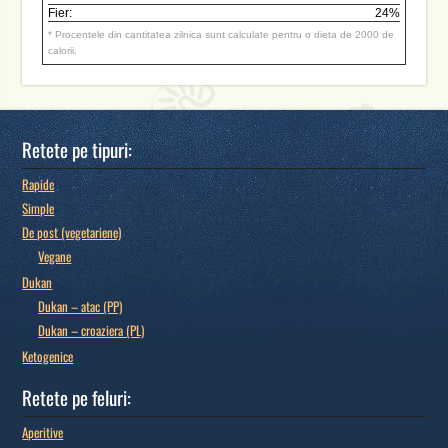
Fier:
24%
* Procentele din cantitatea zilnica sunt calculate pentru o dieta de 2000 de
calorii.
Retete pe tipuri:
Rapide
Simple
De post (vegetariene)
Vegane
Dukan
Dukan – atac (PP)
Dukan – croaziera (PL)
Ketogenice
Retete pe feluri:
Aperitive