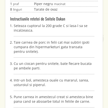
1
Piper negru
praf
macinat
8
Tarate de ovaz
linguri
Instructiunile retetei de Snitele Dukan
Seteaza cuptorul la 200 grade C si lasa-l sa se
incalzeasca.
Taie carnea de porc in felii cat mai subtiri (poti
cumpara din hipermarketuri gata transata
pentru snitele).
Cu un ciocan pentru snitele, bate fiecare bucata
pe ambele parti.
Intr-un bol, amesteca ouale cu mararul, sarea,
usturoiul si piperul.
Pune carnea in amestecul creat si amesteca bine
pana cand se absoarbe totul in feliile de carne.