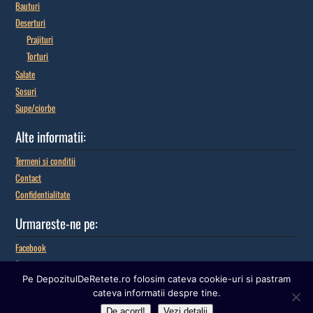
Bauturi
Deserturi
Prajituri
Torturi
Salate
Sosuri
Supe/ciorbe
Alte informatii:
Termeni si conditii
Contact
Confidentialitate
Urmareste-ne pe:
Facebook
Pinterest
Pe DepozitulDeRetete.ro folosim cateva cookie-uri si pastram
Google+
cateva informatii despre tine.
De acord!
Vezi detalii