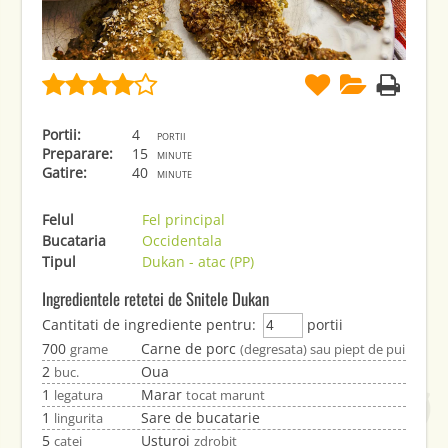
Portii:
4
portii
Preparare:
15
minute
Gatire:
40
minute
Felul
Fel principal
Bucataria
Occidentala
Tipul
Dukan - atac (PP)
Ingredientele retetei de Snitele Dukan
Cantitati de ingrediente pentru:
portii
700
Carne de porc
grame
(degresata) sau piept de pui
2
Oua
buc.
1
Marar
legatura
tocat marunt
1
Sare de bucatarie
lingurita
5
Usturoi
catei
zdrobit