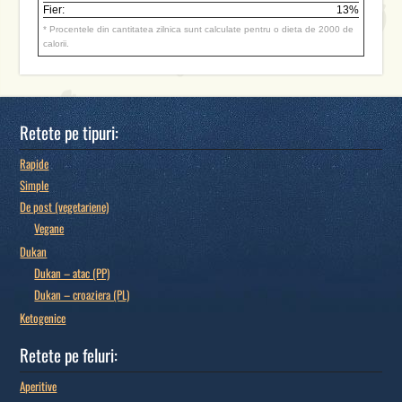
Fier:
13%
* Procentele din cantitatea zilnica sunt calculate pentru o dieta de 2000 de
calorii.
Retete pe tipuri:
Rapide
Simple
De post (vegetariene)
Vegane
Dukan
Dukan – atac (PP)
Dukan – croaziera (PL)
Ketogenice
Retete pe feluri:
Aperitive