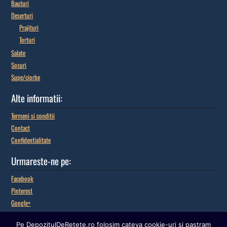
Bauturi
Deserturi
Prajituri
Torturi
Salate
Sosuri
Supe/ciorbe
Alte informatii:
Termeni si conditii
Contact
Confidentialitate
Urmareste-ne pe:
Facebook
Pinterest
Google+
Pe DepozitulDeRetete.ro folosim cateva cookie-uri si pastram