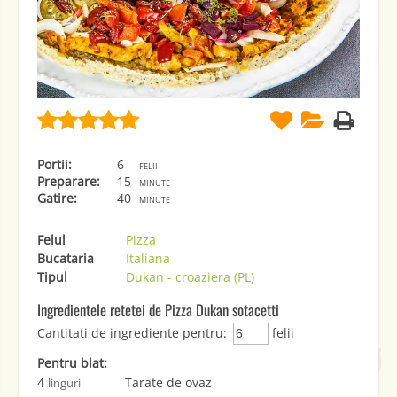
Portii:
6
felii
Preparare:
15
minute
Gatire:
40
minute
Felul
Pizza
Bucataria
Italiana
Tipul
Dukan - croaziera (PL)
Ingredientele retetei de Pizza Dukan sotacetti
Cantitati de ingrediente pentru:
felii
Pentru blat:
4
Tarate de ovaz
linguri