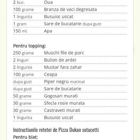
2
Oua
buc.
100
Branza de vaci degresata
grame
1
Busuioc uscat
lingurita
1
Sare de bucatarie
gram
dupa gust
150
Apa
ml.
Pentru topping:
250
Muschi file de porc
grame
2
Bulion de ardei
linguri
2
Mustar fara zahar
lingurite
100
Ceapa
grame
Piper negru
dupa gust
macinat
Sare de bucatarie
dupa gust
50
Gogosari murati
grame
30
Sfecla rosie murata
grame
30
Castraveti murati
grame
1
Busuioc uscat
lingurita
Instructiunile retetei de Pizza Dukan sotacetti
Pentru blat: