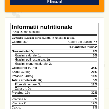
Informatii nutritionale
Pizza Dukan sotacetti
Cantitatile sunt per portie/bucata, in functie de reteta.
Calorii:
160
Calorii din grasimi: 45
% Cantitatea zilnica*
Grasimi total:
5g
8%
Grasimi saturate: 1g
5%
Grasimi polinesaturate: 1g
Grasimi mononesaturate: 2g
Colesterol:
101mg
34%
Sodiu:
478mg
20%
Potasiu:
340mg
10%
Total carbohidrati:
16g
5%
Fibre alimentare: 3g
12%
Zaharuri: 6g
Proteina:
16g
32%
Vitamina A:
7%
Vitamina C:
19%
Calciu:
8%