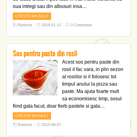
oua intregi sau din albusuri insa…
CITESTE MAI MULT
Ramona
2016-01-12
3 Comentarii
Sos pentru paste din rosii
Acest sos pentru paste din
rosii il fac vara, in plin sezon
al rosiilor si il folosesc tot
timpul anului la pizza sau
paste. Ma ajuta foarte mult
sa economisesc timp, sosul
fiind gata facut, doar fierb pastele si gata…
CITESTE MAI MULT
Ramona
2015-08-07