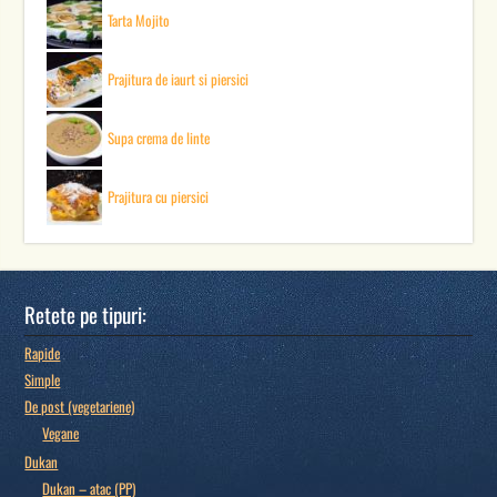
Tarta Mojito
Prajitura de iaurt si piersici
Supa crema de linte
Prajitura cu piersici
Retete pe tipuri:
Rapide
Simple
De post (vegetariene)
Vegane
Dukan
Dukan – atac (PP)