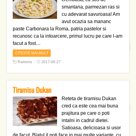
smantana, parmezan ras si
cu adevarat savuroasa! Am
avut ocazia sa mananc
paste Carbonara la Roma, patria pastelor si
recunosc ca la intoarcere, primul lucru pe care l-am
facut a fost…
CITESTE MAI MULT
Ramona
2017-06-27
Tiramisu Dukan
Reteta de tiramisu Dukan
cred ca este cea mai buna
prajitura pe care o poti
intalni in cadrul dietei.
Satioasa, delicioasa si usor
de facut. Blatul il poti face in mai multe variante, cu