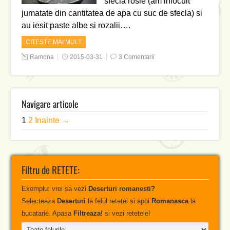
sfecla rosie (am inlocuit
jumatate din cantitatea de apa cu suc de sfecla) si
au iesit paste albe si rozalii….
CITESTE MAI MULT
Ramona
2015-03-31
3 Comentarii
Navigare articole
1
2
Inainte →
Filtru de RETETE:
Exemplu: vrei sa vezi
Deserturi romanesti?
Selecteaza
Deserturi
la felul retetei si apoi
Romanasca
la
bucatarie. Apasa
Filtreaza!
si vezi retetele!