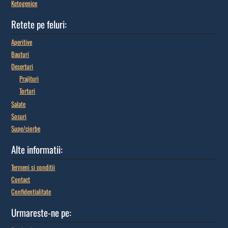
Ketogenice
Retete pe feluri:
Aperitive
Bauturi
Deserturi
Prajituri
Torturi
Salate
Sosuri
Supe/ciorbe
Alte informatii:
Termeni si conditii
Contact
Confidentialitate
Urmareste-ne pe: