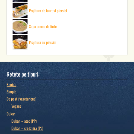
Prajitura de iaurt si piersici
Supa crema de linte
Prajitura cu piersici
Retete pe tipuri:
Rapide
Simple
De post (vegetariene)
Vegane
Dukan
Dukan – atac (PP)
Dukan – croaziera (PL)