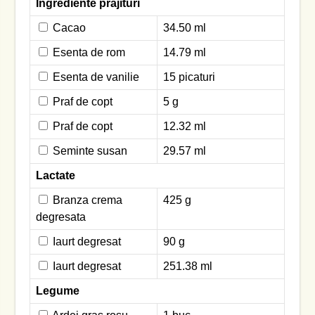
Ingrediente prajituri
Cacao
34.50 ml
Esenta de rom
14.79 ml
Esenta de vanilie
15 picaturi
Praf de copt
5 g
Praf de copt
12.32 ml
Seminte susan
29.57 ml
Lactate
Branza crema
425 g
degresata
Iaurt degresat
90 g
Iaurt degresat
251.38 ml
Legume