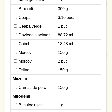
Ardei gras rosu
1 buc.
Broccoli
300 g
Ceapa
3.10 buc.
Ceapa verde
1 buc.
Dovleac placintar
88.72 ml
Ghimbir
18.48 ml
Morcovi
150 g
Morcovi
2 buc.
Telina
150 g
Mezeluri
Carnati de porc
150 g
Mirodenii
Busuioc uscat
1 g