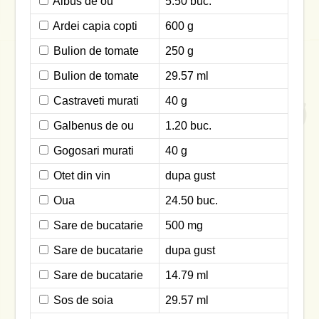
Albus de ou
5.50 buc.
Ardei capia copti
600 g
Bulion de tomate
250 g
Bulion de tomate
29.57 ml
Castraveti murati
40 g
Galbenus de ou
1.20 buc.
Gogosari murati
40 g
Otet din vin
dupa gust
Oua
24.50 buc.
Sare de bucatarie
500 mg
Sare de bucatarie
dupa gust
Sare de bucatarie
14.79 ml
Sos de soia
29.57 ml