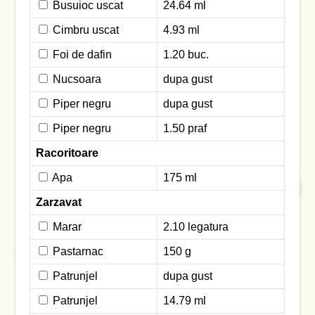
Busuioc uscat
24.64 ml
Cimbru uscat
4.93 ml
Foi de dafin
1.20 buc.
Nucsoara
dupa gust
Piper negru
dupa gust
Piper negru
1.50 praf
Racoritoare
Apa
175 ml
Zarzavat
Marar
2.10 legatura
Pastarnac
150 g
Patrunjel
dupa gust
Patrunjel
14.79 ml