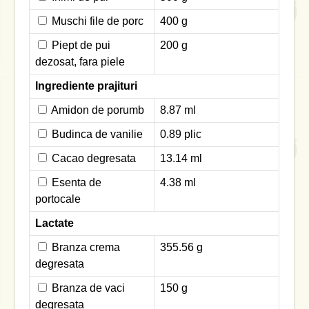
Muschi file de porc
400 g
Piept de pui
200 g
dezosat, fara piele
Ingrediente prajituri
Amidon de porumb
8.87 ml
Budinca de vanilie
0.89 plic
Cacao degresata
13.14 ml
Esenta de
4.38 ml
portocale
Lactate
Branza crema
355.56 g
degresata
Branza de vaci
150 g
degresata