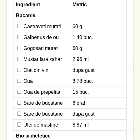
Ingredient
Metric
Bacanie
Castraveti murati
60 g
Galbenus de ou
1.40 buc.
Gogosari murati
60 g
Mustar fara zahar
2.96 ml
Otet din vin
dupa gust
Oua
8.78 buc.
Oua de prepelita
15 buc.
Sare de bucatarie
6 praf
Sare de bucatarie
dupa gust
Ulei de masline
8.87 ml
Bio si dietetice