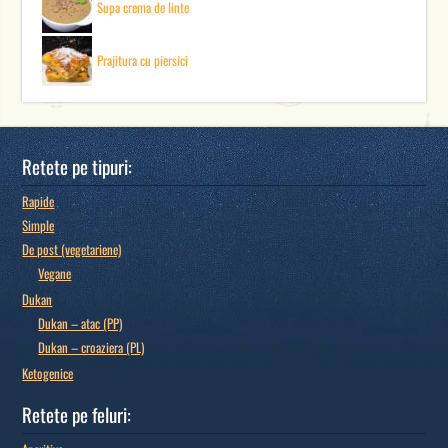
Supa crema de linte
Prajitura cu piersici
Retete pe tipuri:
Rapide
Simple
De post (vegetariene)
Vegane
Dukan
Dukan – atac (PP)
Dukan – croaziera (PL)
Ketogenice
Retete pe feluri: