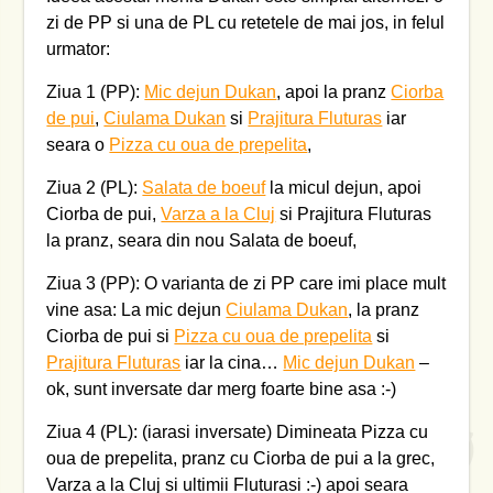
zi de PP si una de PL cu retetele de mai jos, in felul
urmator:
Ziua 1 (PP):
Mic dejun Dukan
, apoi la pranz
Ciorba
de pui
,
Ciulama Dukan
si
Prajitura Fluturas
iar
seara o
Pizza cu oua de prepelita
,
Ziua 2 (PL):
Salata de boeuf
la micul dejun, apoi
Ciorba de pui,
Varza a la Cluj
si Prajitura Fluturas
la pranz, seara din nou Salata de boeuf,
Ziua 3 (PP): O varianta de zi PP care imi place mult
vine asa: La mic dejun
Ciulama Dukan
, la pranz
Ciorba de pui si
Pizza cu oua de prepelita
si
Prajitura Fluturas
iar la cina…
Mic dejun Dukan
–
ok, sunt inversate dar merg foarte bine asa :-)
Ziua 4 (PL): (iarasi inversate) Dimineata Pizza cu
oua de prepelita, pranz cu Ciorba de pui a la grec,
Varza a la Cluj si ultimii Fluturasi :-) apoi seara