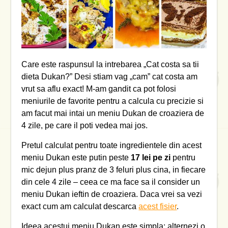
Care este raspunsul la intrebarea „Cat costa sa tii
dieta Dukan?” Desi stiam vag „cam” cat costa am
vrut sa aflu exact! M-am gandit ca pot folosi
meniurile de favorite pentru a calcula cu precizie si
am facut mai intai un meniu Dukan de croaziera de
4 zile, pe care il poti vedea mai jos.
Pretul calculat pentru toate ingredientele din acest
meniu Dukan este putin peste
17 lei pe zi
pentru
mic dejun plus pranz de 3 feluri plus cina, in fiecare
din cele 4 zile – ceea ce ma face sa il consider un
meniu Dukan ieftin de croaziera. Daca vrei sa vezi
exact cum am calculat descarca
acest fisier
.
Ideea acestui meniu Dukan este simpla: alternezi o