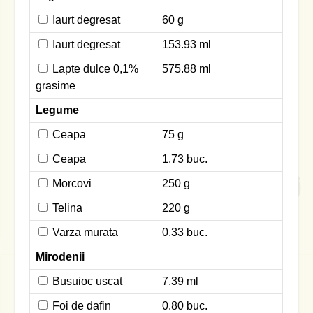
Iaurt degresat
60 g
Iaurt degresat
153.93 ml
Lapte dulce 0,1%
575.88 ml
grasime
Legume
Ceapa
75 g
Ceapa
1.73 buc.
Morcovi
250 g
Telina
220 g
Varza murata
0.33 buc.
Mirodenii
Busuioc uscat
7.39 ml
Foi de dafin
0.80 buc.