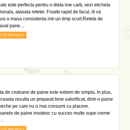
ale este perfecta pentru o dieta low carb, vezi eticheta
tionala, atasata retetei. Foarte rapid de facut, iti va
ura o masa consistenta intr-un timp scurt.Reteta de
aval pane…
ESTE MAI MULT
ta de crutoane de paine este extrem de simpla. In plus,
ceasta rezulta un preparat bine valorificat, dintr-o paine
veche pe care nu o mai consumi cu placere.
oanele de paine insotesc cu succes multe supe creme
a…
ESTE MAI MULT