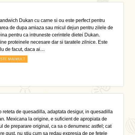
andwich Dukan cu carne si ou este perfect pentru
area de dupa amiaza sau micul dejun pentru zilele de
eina pentru ca intruneste cerintele dietei Dukan.
ine proteinele necesare dar si taratele zilnice. Este
lu de facut, daca ai…
ESTE MAI MULT
o reteta de quesadilla, adaptata desigur, in quesadilla
n. Mexicana la origine, e suficient de apropiata de
l de preparare original, ca sa o denumesc astfel; cat
re gust, nu stiu cum sa redau expresia de pe fetele