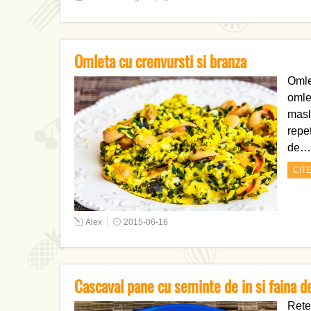
Omleta cu crenvursti si branza
Omle
omle
masli
repe
de…
CIT
Alex
2015-06-16
Cascaval pane cu seminte de in si faina d
Rete