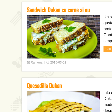
Sandwich Dukan cu carne si ou
Un s
gust
prot
Cont
simp
CIT
Ramona
2015-03-02
Quesadilla Dukan
Iata 
Duka
modu
desp