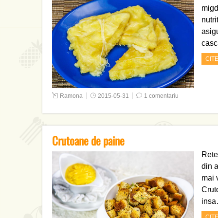
migd
nutri
asig
casc
CIT
Ramona
2015-05-31
1 comentariu
Crutoane de paine
Rete
din a
mai 
Crut
ins
CIT