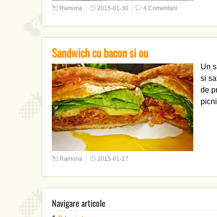
Ramona
2015-01-30
4 Comentarii
Sandwich cu bacon si ou
Un s
si s
de pr
picni
Ramona
2015-01-17
Navigare articole