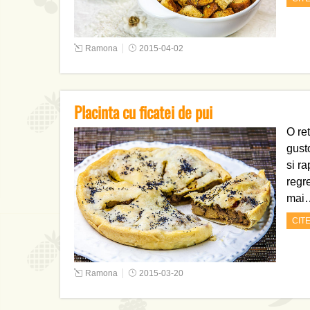
Ramona
2015-04-02
Placinta cu ficatei de pui
O ret
gust
si ra
regre
mai
CIT
Ramona
2015-03-20