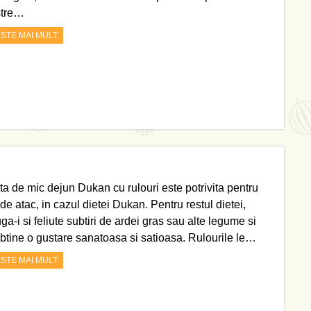
stre…
ESTE MAI MULT
ta de mic dejun Dukan cu rulouri este potrivita pentru
de atac, in cazul dietei Dukan. Pentru restul dietei,
a-i si feliute subtiri de ardei gras sau alte legume si
obtine o gustare sanatoasa si satioasa. Rulourile le…
ESTE MAI MULT