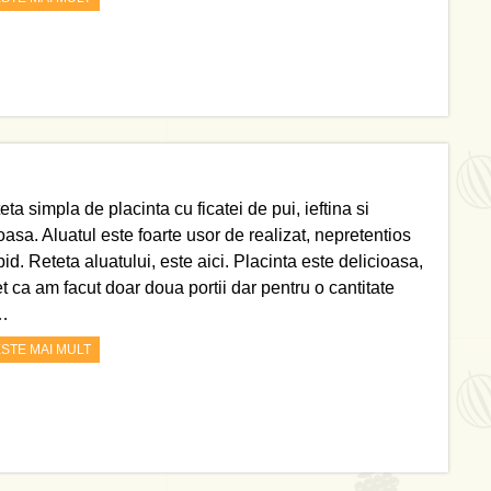
eta simpla de placinta cu ficatei de pui, ieftina si
oasa. Aluatul este foarte usor de realizat, nepretentios
pid. Reteta aluatului, este aici. Placinta este delicioasa,
t ca am facut doar doua portii dar pentru o cantitate
…
ESTE MAI MULT