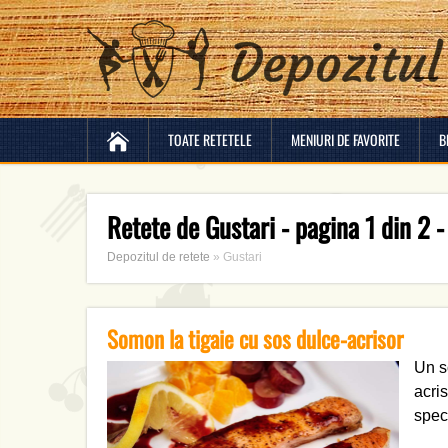
TOATE RETETELE
MENIURI DE FAVORITE
B
Retete de Gustari - pagina 1 din 2 -
Depozitul de retete
»
Gustari
Somon la tigaie cu sos dulce-acrisor
Un s
acris
spec