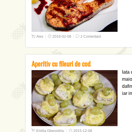
Alex
2016-02-08
2 Comentarii
Aperitiv cu fileuri de cod
Iata 
maio
dafin
iar i
Emilia Gheorghiu
2015-12-08