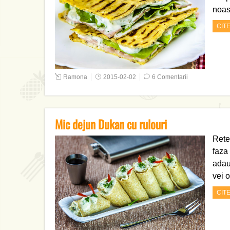
noa
CIT
Ramona
2015-02-02
6 Comentarii
Mic dejun Dukan cu rulouri
Rete
faza 
adaug
vei 
CIT