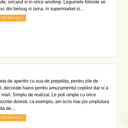
nde, oricand si in orice anotimp. Legumele folosite se
sc din belsug si iarna, in supermarket si…
ESTE MAI MULT
eta de aperitiv cu oua de prepelita, pentru zile de
at, decorate haios pentru amuzamentul copiilor dar si a
r mari. Simplu de realizat. Le poti umple cu orice
ozitie doresti, ca exemplu, am scris mai jos umplutura
sita de…
ESTE MAI MULT