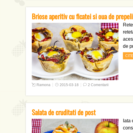
Briose aperitiv cu ficatei si oua de prepeli
Retet
rete
aces
de p
CIT
Ramona
2015-03-18
2 Comentarii
Salata de cruditati de post
Iata 
consu