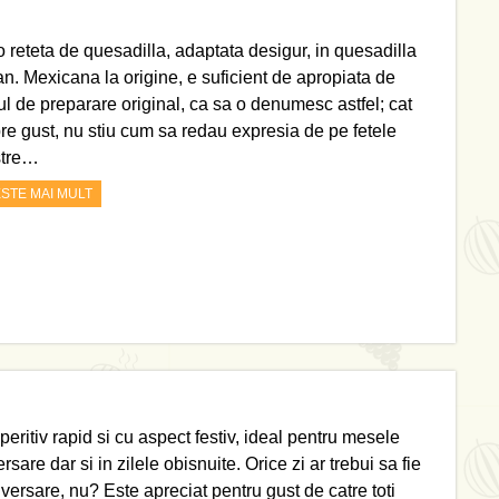
o reteta de quesadilla, adaptata desigur, in quesadilla
n. Mexicana la origine, e suficient de apropiata de
l de preparare original, ca sa o denumesc astfel; cat
re gust, nu stiu cum sa redau expresia de pe fetele
stre…
ESTE MAI MULT
eritiv rapid si cu aspect festiv, ideal pentru mesele
rsare dar si in zilele obisnuite. Orice zi ar trebui sa fie
iversare, nu? Este apreciat pentru gust de catre toti