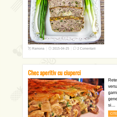
Ramona
2015-04-25
2 Comentarii
Chec aperitiv cu ciuperci
Rete
versa
garni
gene
si…
CIT