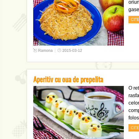
oriu
gase
CIT
Ramona
2015-03-12
Aperitiv cu oua de prepelita
O ret
rasf
celo
comp
folo
CIT