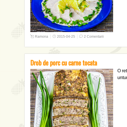
Ramona
2015-04-25
2 Comentarii
Drob de porc cu carne tocata
O ret
untu