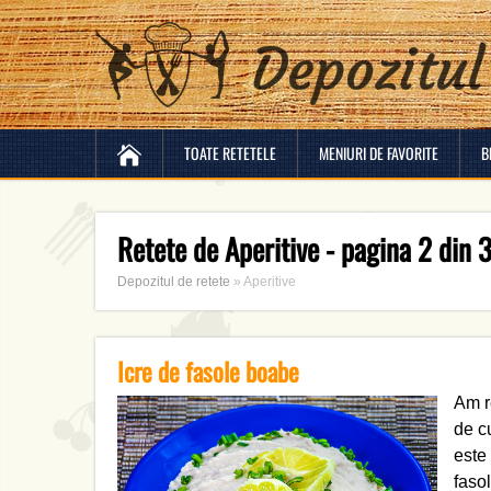
TOATE RETETELE
MENIURI DE FAVORITE
B
Retete de Aperitive - pagina 2 din 3
Depozitul de retete
»
Aperitive
Icre de fasole boabe
Am r
de c
este
faso