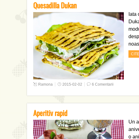
Quesadilla Dukan
Iata 
Duka
modu
desp
noa
CIT
Ramona
2015-02-02
6 Comentarii
Aperitiv rapid
Un ap
anive
o an