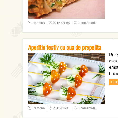
Ramona
2015-04-06
1 comentariu
Aperitiv festiv cu oua de prepelita
Rete
asta 
emot
bucu
CIT
Ramona
2015-03-31
1 comentariu